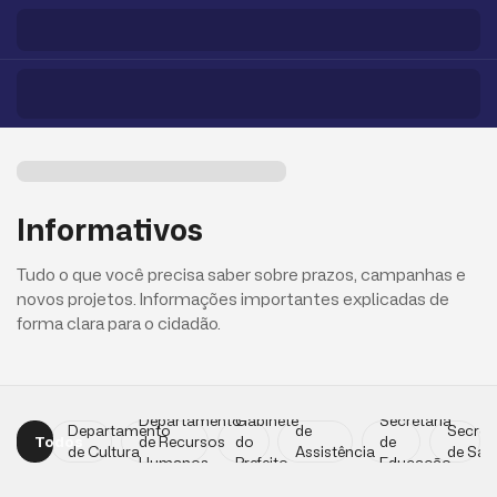
Informativos
Tudo o que você precisa saber sobre prazos, campanhas e
novos projetos. Informações importantes explicadas de
forma clara para o cidadão.
Secretaria
Departamento
Gabinete
Secretaria
Departamento
de
Secret
Todos
de Recursos
do
de
de Cultura
Assistência
de Saú
Humanos
Prefeito
Educação
Social